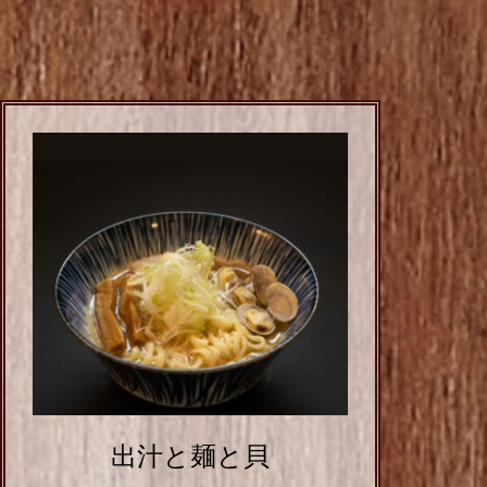
出汁と麺と貝