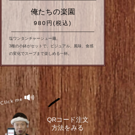
俺たちの楽園
980円(税込)
塩ワンタンチャーシュー麺。
3種の小鉢がセットで、ビジュアル、風味、食感
の変化でスープまで楽しめる一杯。
Click me
QRコード注文
方法をみる