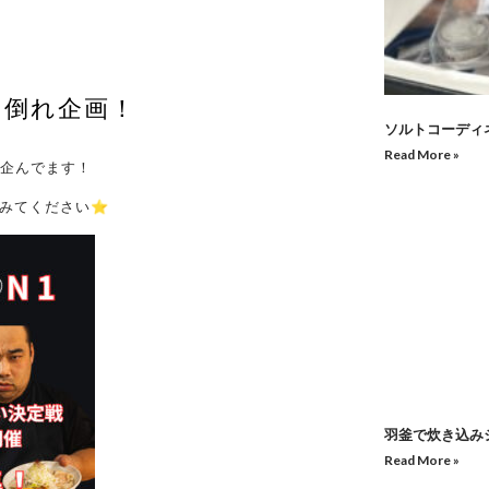
い倒れ企画！
ソルトコーディ
Read More »
企んでます！
みてください⭐︎
羽釜で炊き込み
Read More »