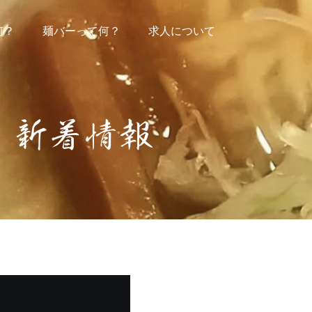
何？
麺バーって何？
求人について