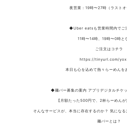
夜営業：19時〜27時（ラスト
◆Uber eatsも営業時間内で
11時〜14時、19時〜0時
ご注文はコチラ
https://tinyurl.com/yo
本日も心を込めて熱々らーめんを
◆麺バー募集の案内 アプリデジタルチケ
【月額たった500円で、2杯らーめん
そんなサービスが、本当に存在するのか？ 気になる
麺バーとは？