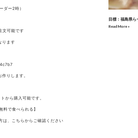
オーダー2時）
目標：福島県らー
Read More »
ご注文可能です
となります
x4c7b7
お作りします。
ットから購入可能です。
が無料で食べられる】
方は、こちらからご確認ください