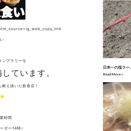
utm_source=ig_web_copy_link
い
タンプラリーを
日本一の塩ラー
備しています。
Read More »
も耐え抜いた飲食店！
⭐︎
営業時間
ーダー14時）